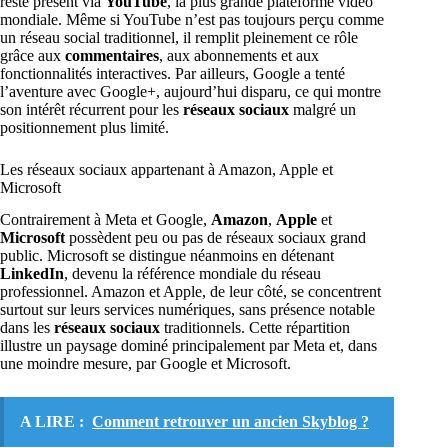
reste présent via
YouTube
, la plus grande plateforme vidéo
mondiale. Même si YouTube n’est pas toujours perçu comme
un réseau social traditionnel, il remplit pleinement ce rôle
grâce aux
commentaires
, aux abonnements et aux
fonctionnalités interactives. Par ailleurs, Google a tenté
l’aventure avec Google+, aujourd’hui disparu, ce qui montre
son intérêt récurrent pour les
réseaux sociaux
malgré un
positionnement plus limité.
Les réseaux sociaux appartenant à Amazon, Apple et
Microsoft
Contrairement à Meta et Google,
Amazon
,
Apple
et
Microsoft
possèdent peu ou pas de réseaux sociaux grand
public. Microsoft se distingue néanmoins en détenant
LinkedIn
, devenu la référence mondiale du réseau
professionnel. Amazon et Apple, de leur côté, se concentrent
surtout sur leurs services numériques, sans présence notable
dans les
réseaux sociaux
traditionnels. Cette répartition
illustre un paysage dominé principalement par Meta et, dans
une moindre mesure, par Google et Microsoft.
A LIRE :
Comment retrouver un ancien Skyblog ?