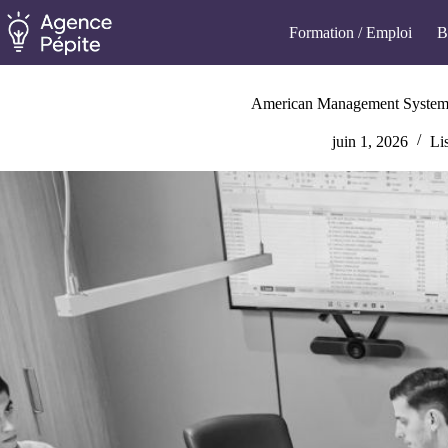
Passer
au
Formation / Emploi
B
contenu
American Management Systems : 
juin 1, 2026
Li