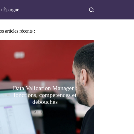
 / Épargne
s articles récents :
Data Validation Manager :
fonctions, compétences et
débouchés
AOÛT 7, 2026