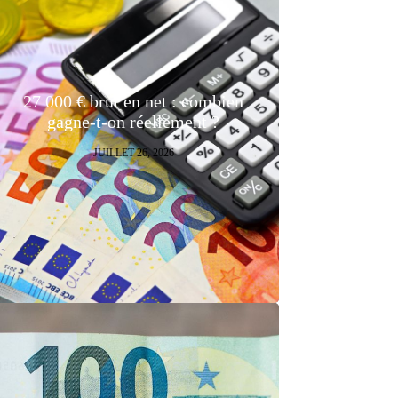
27 000 € brut en net : combien
gagne-t-on réellement ?
JUILLET 26, 2026