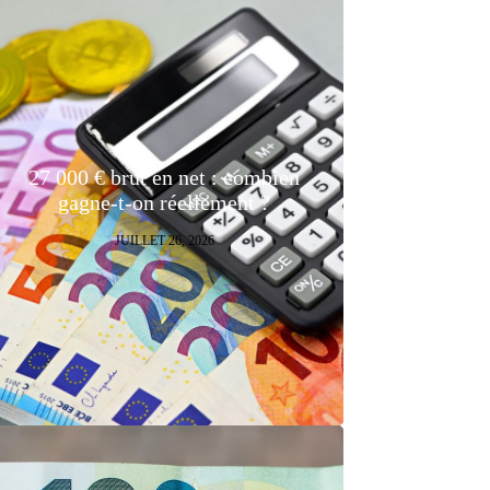
27 000 € brut en net : combien
gagne-t-on réellement ?
JUILLET 26, 2026