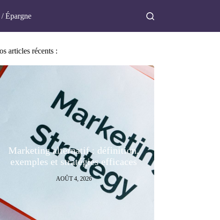
 / Épargne
s articles récents :
Marketing alternatif : définition,
exemples et stratégies efficaces
AOÛT 4, 2026