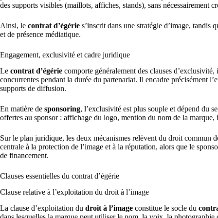
des supports visibles (maillots, affiches, stands), sans nécessairement cr
Ainsi, le
contrat d’égérie
s’inscrit dans une stratégie d’image, tandis q
et de présence médiatique.
Engagement, exclusivité et cadre juridique
Le
contrat d’égérie
comporte généralement des clauses d’exclusivité, i
concurrentes pendant la durée du partenariat. Il encadre précisément l’expl
supports de diffusion.
En matière de
sponsoring
, l’exclusivité est plus souple et dépend du s
offertes au sponsor : affichage du logo, mention du nom de la marque, 
Sur le plan juridique, les deux mécanismes relèvent du droit commun de
centrale à la protection de l’image et à la réputation, alors que le sponso
de financement.
Clauses essentielles du contrat d’égérie
Clause relative à l’exploitation du droit à l’image
La clause d’exploitation du
droit à l’image
constitue le socle du
contr
dans lesquelles la marque peut utiliser le nom, la voix, la photographie 