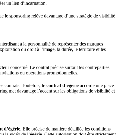
éer un lien d’incarnation.
ue le sponsoring relève davantage d’une stratégie de visibilité
nterdisant à la personnalité de représenter des marques
oitation du droit à l’image, la durée, le territoire et les
ecteur concerné. Le contrat précise surtout les contreparties
invitations ou opérations promotionnelles.
s contrats. Toutefois, le
contrat d’égérie
accorde une place
ring met davantage l’accent sur les obligations de visibilité et
at d’égérie
. Elle précise de manière détaillée les conditions
ou la vidéo de l’
égérie
. Cette autorisation doit être strictement