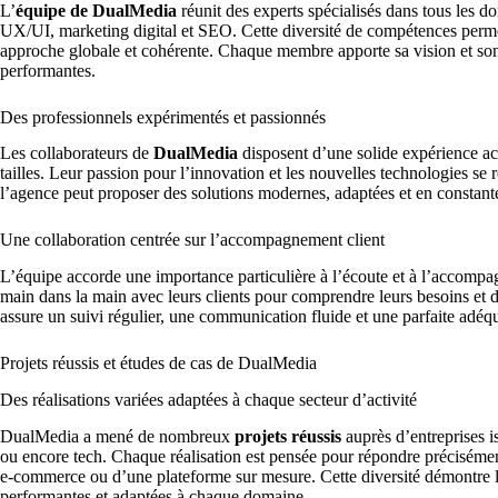
L’
équipe de DualMedia
réunit des experts spécialisés dans tous les 
UX/UI, marketing digital et SEO. Cette diversité de compétences perme
approche globale et cohérente. Chaque membre apporte sa vision et son s
performantes.
Des professionnels expérimentés et passionnés
Les collaborateurs de
DualMedia
disposent d’une solide expérience acq
tailles. Leur passion pour l’innovation et les nouvelles technologies se r
l’agence peut proposer des solutions modernes, adaptées et en constant
Une collaboration centrée sur l’accompagnement client
L’équipe accorde une importance particulière à l’écoute et à l’accomp
main dans la main avec leurs clients pour comprendre leurs besoins et dé
assure un suivi régulier, une communication fluide et une parfaite adéquat
Projets réussis et études de cas de DualMedia
Des réalisations variées adaptées à chaque secteur d’activité
DualMedia a mené de nombreux
projets réussis
auprès d’entreprises is
ou encore tech. Chaque réalisation est pensée pour répondre précisément 
e-commerce ou d’une plateforme sur mesure. Cette diversité démontre la 
performantes et adaptées à chaque domaine.