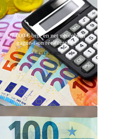
27 000 € brut en net : combien
gagne-t-on réellement ?
JUILLET 26, 2026