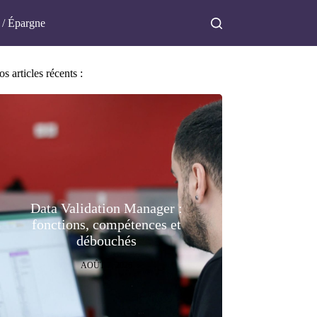
 / Épargne
s articles récents :
Data Validation Manager :
fonctions, compétences et
débouchés
AOÛT 7, 2026