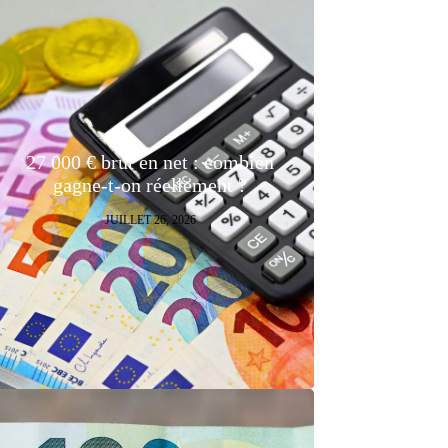
27 000 € brut en net : combien
gagne-t-on réellement ?
JUILLET 26, 2026