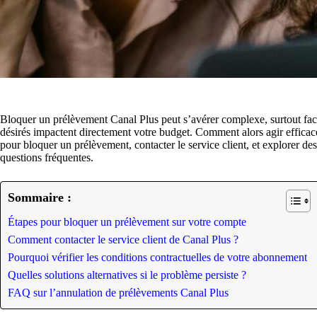
Bloquer un prélèvement Canal Plus peut s’avérer complexe, surtout fac
désirés impactent directement votre budget. Comment alors agir efficac
pour bloquer un prélèvement, contacter le service client, et explorer des
questions fréquentes.
Sommaire :
Étapes pour bloquer un prélèvement sur votre compte
Comment contacter le service client de Canal Plus ?
Pourquoi vérifier les conditions contractuelles de votre abonnement
Quelles solutions alternatives si le problème persiste ?
FAQ sur l’annulation de prélèvements Canal Plus