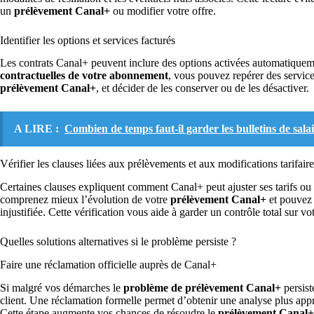
un
prélèvement Canal+
ou modifier votre offre.
Identifier les options et services facturés
Les contrats Canal+ peuvent inclure des options activées automatiqueme
contractuelles de votre abonnement
, vous pouvez repérer des servic
prélèvement Canal+
, et décider de les conserver ou de les désactiver.
A LIRE :
Combien de temps faut-il garder les bulletins de salai
Vérifier les clauses liées aux prélèvements et aux modifications tarifaire
Certaines clauses expliquent comment Canal+ peut ajuster ses tarifs ou m
comprenez mieux l’évolution de votre
prélèvement Canal+
et pouvez 
injustifiée. Cette vérification vous aide à garder un contrôle total sur 
Quelles solutions alternatives si le problème persiste ?
Faire une réclamation officielle auprès de Canal+
Si malgré vos démarches le
problème de prélèvement Canal+
persist
client. Une réclamation formelle permet d’obtenir une analyse plus appro
Cette étape augmente vos chances de résoudre le
prélèvement Canal+