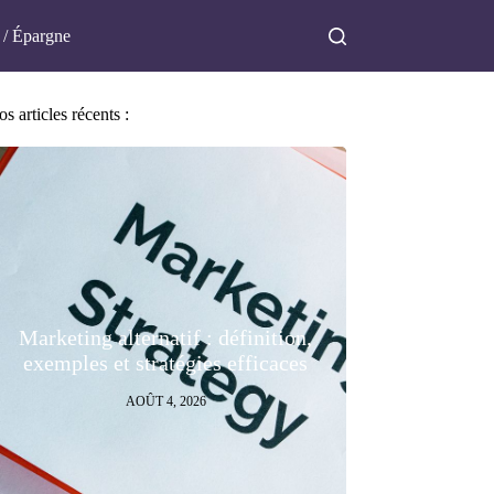
 / Épargne
s articles récents :
Marketing alternatif : définition,
exemples et stratégies efficaces
AOÛT 4, 2026