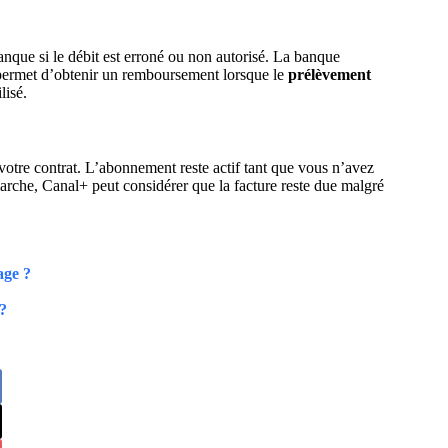
nque si le débit est erroné ou non autorisé. La banque
n permet d’obtenir un remboursement lorsque le
prélèvement
lisé.
otre contrat. L’abonnement reste actif tant que vous n’avez
émarche, Canal+ peut considérer que la facture reste due malgré
age ?
 ?