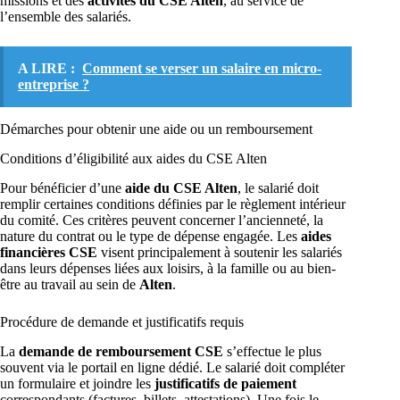
missions et des
activités du CSE Alten
, au service de
l’ensemble des salariés.
A LIRE :
Comment se verser un salaire en micro-
entreprise ?
Démarches pour obtenir une aide ou un remboursement
Conditions d’éligibilité aux aides du CSE Alten
Pour bénéficier d’une
aide du CSE Alten
, le salarié doit
remplir certaines conditions définies par le règlement intérieur
du comité. Ces critères peuvent concerner l’ancienneté, la
nature du contrat ou le type de dépense engagée. Les
aides
financières CSE
visent principalement à soutenir les salariés
dans leurs dépenses liées aux loisirs, à la famille ou au bien-
être au travail au sein de
Alten
.
Procédure de demande et justificatifs requis
La
demande de remboursement CSE
s’effectue le plus
souvent via le portail en ligne dédié. Le salarié doit compléter
un formulaire et joindre les
justificatifs de paiement
correspondants (factures, billets, attestations). Une fois le