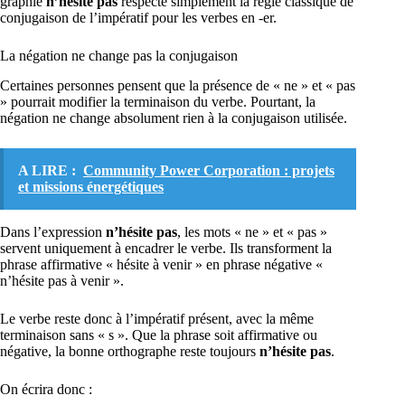
graphie
n’hésite pas
respecte simplement la règle classique de
conjugaison de l’impératif pour les verbes en -er.
La négation ne change pas la conjugaison
Certaines personnes pensent que la présence de « ne » et « pas
» pourrait modifier la terminaison du verbe. Pourtant, la
négation ne change absolument rien à la conjugaison utilisée.
A LIRE :
Community Power Corporation : projets
et missions énergétiques
Dans l’expression
n’hésite pas
, les mots « ne » et « pas »
servent uniquement à encadrer le verbe. Ils transforment la
phrase affirmative « hésite à venir » en phrase négative «
n’hésite pas à venir ».
Le verbe reste donc à l’impératif présent, avec la même
terminaison sans « s ». Que la phrase soit affirmative ou
négative, la bonne orthographe reste toujours
n’hésite pas
.
On écrira donc :