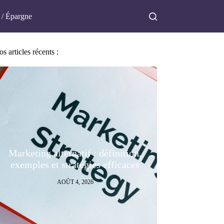
 / Épargne
s articles récents :
Marketing alternatif : définition,
exemples et stratégies efficaces
AOÛT 4, 2026