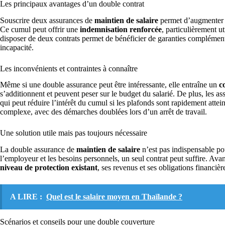
Les principaux avantages d’un double contrat
Souscrire deux assurances de
maintien de salaire
permet d’augmenter so
Ce cumul peut offrir une
indemnisation renforcée
, particulièrement u
disposer de deux contrats permet de bénéficier de garanties complément
incapacité.
Les inconvénients et contraintes à connaître
Même si une double assurance peut être intéressante, elle entraîne un
c
s’additionnent et peuvent peser sur le budget du salarié. De plus, les as
qui peut réduire l’intérêt du cumul si les plafonds sont rapidement attei
complexe, avec des démarches doublées lors d’un arrêt de travail.
Une solution utile mais pas toujours nécessaire
La double assurance de
maintien de salaire
n’est pas indispensable pou
l’employeur et les besoins personnels, un seul contrat peut suffire. Ava
niveau de protection existant
, ses revenus et ses obligations financièr
A LIRE :
Quel est le salaire moyen en Thaïlande ?
Scénarios et conseils pour une double couverture