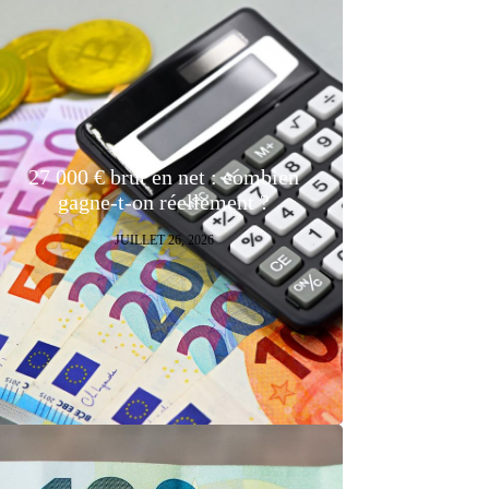
27 000 € brut en net : combien
gagne-t-on réellement ?
JUILLET 26, 2026