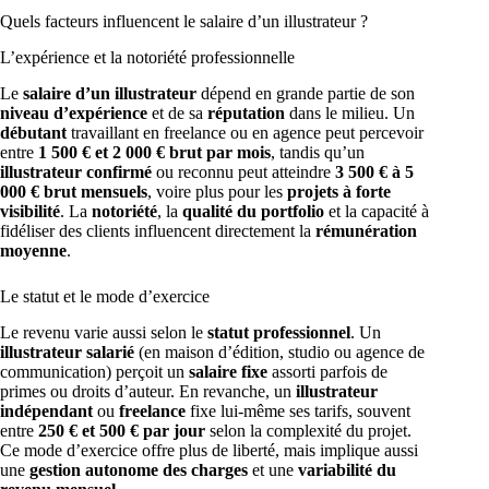
Quels facteurs influencent le salaire d’un illustrateur ?
L’expérience et la notoriété professionnelle
Le
salaire d’un illustrateur
dépend en grande partie de son
niveau d’expérience
et de sa
réputation
dans le milieu. Un
débutant
travaillant en freelance ou en agence peut percevoir
entre
1 500 € et 2 000 € brut par mois
, tandis qu’un
illustrateur confirmé
ou reconnu peut atteindre
3 500 € à 5
000 € brut mensuels
, voire plus pour les
projets à forte
visibilité
. La
notoriété
, la
qualité du portfolio
et la capacité à
fidéliser des clients influencent directement la
rémunération
moyenne
.
Le statut et le mode d’exercice
Le revenu varie aussi selon le
statut professionnel
. Un
illustrateur salarié
(en maison d’édition, studio ou agence de
communication) perçoit un
salaire fixe
assorti parfois de
primes ou droits d’auteur. En revanche, un
illustrateur
indépendant
ou
freelance
fixe lui-même ses tarifs, souvent
entre
250 € et 500 € par jour
selon la complexité du projet.
Ce mode d’exercice offre plus de liberté, mais implique aussi
une
gestion autonome des charges
et une
variabilité du