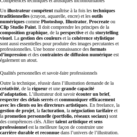
Compétences techniques et artistiques incontournables
Un
illustrateur compétent
maîtrise à la fois les
techniques
traditionnelles
(crayon, aquarelle, encre) et les
outils
numériques
comme
Photoshop
,
Illustrator
,
Procreate
ou
Clip Studio Paint
. Il doit comprendre les principes de la
composition graphique
, de la
perspective
et du
storytelling
visuel
. La
gestion des couleurs
et la
cohérence stylistique
sont aussi essentielles pour produire des images percutantes et
professionnelles. Une bonne connaissance des
formats
d’impression
et des
contraintes de diffusion numérique
est
également un atout.
Qualités personnelles et savoir-faire professionnels
Outre la technique, réussir dans l’illustration demande de la
créativité
, de la
rigueur
et une
grande capacité
d’adaptation
. L’illustrateur doit savoir
écouter un brief
,
respecter des délais serrés
et
communiquer efficacement
avec les clients ou les directeurs artistiques
. En freelance, la
gestion de projet
, la
facturation
, la
négociation tarifaire
et
la
promotion personnelle (portfolio, réseaux sociaux)
sont
des compétences clés. Allier
talent artistique et sens
professionnel
est la meilleure façon de construire une
carrière durable et reconnue
dans l’univers de l’illustration.