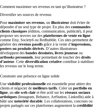
Comment maximiser ses revenus en tant qu’illustrateur ?
Diversifier ses sources de revenus
Pour
maximiser ses revenus
, un
illustrateur
doit éviter de
dépendre d’un seul type de projet. En plus des
commandes
clients classiques
(édition, communication, publicité), il peut
proposer ses œuvres sur des
plateformes de vente en ligne
comme Etsy, Society6 ou Redbubble. Ces sites permettent de
générer des
revenus passifs
grâce à la vente d’
impressions,
posters ou produits dérivés
. D’autres illustrateurs
développent des
bandes dessinées, livres jeunesse
ou
artbooks personnels
, leur permettant de toucher des
droits
d’auteur
. Cette
diversification créative
contribue à stabiliser
les revenus sur le long terme.
Construire une présence en ligne solide
Une
visibilité professionnelle
est essentielle pour attirer des
clients et négocier de
meilleurs tarifs
. Créer un
portfolio en
ligne
, un
site web clair
et être actif sur les
réseaux sociaux
artistiques
(Instagram, Behance, ArtStation, LinkedIn) aide à
bâtir une
notoriété durable
. Les collaborations, concours ou
projets partagés sur ces plateformes augmentent la
crédibilité