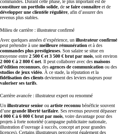
commandes. Durant cette phase, le plus important est de
constituer un portfolio solide
, de
se faire connaître
et de
développer une clientèle régulière
, afin d’assurer des
revenus plus stables.
Milieu de carrière : illustrateur confirmé
Avec quelques années d’expérience, un
illustrateur confirmé
peut prétendre à une
meilleure rémunération
et à des
commandes plus prestigieuses
. Son salaire se situe en
moyenne entre
2 500 € et 3 500 € brut par mois
, soit environ
2 000 € à 2 800 € net
. Il peut collaborer avec des
maisons
d’édition reconnues
, des
agences de communication
ou des
studios de jeux vidéo
. À ce stade, la réputation et la
fidélisation des clients
deviennent des leviers majeurs pour
valoriser ses tarifs
.
Carrière avancée : illustrateur expert ou renommé
Un
illustrateur senior
ou
artiste reconnu
bénéficie souvent
d’une
grande liberté tarifaire
. Ses revenus peuvent dépasser
4 000 € à 6 000 € brut par mois
, voire davantage pour des
projets à forte notoriété (campagne publicitaire nationale,
illustration d’ouvrage à succès, concept art pour grandes
licences). Certains illustrateurs perçoivent également des