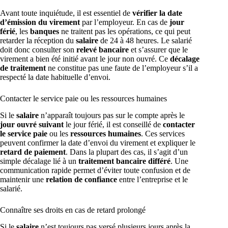
Avant toute inquiétude, il est essentiel de
vérifier la date
d’émission du virement
par l’employeur. En cas de
jour
férié
, les
banques
ne traitent pas les opérations, ce qui peut
retarder la réception du
salaire
de 24 à 48 heures. Le salarié
doit donc consulter son
relevé bancaire
et s’assurer que le
virement a bien été initié avant le jour non ouvré. Ce
décalage
de traitement
ne constitue pas une faute de l’employeur s’il a
respecté la date habituelle d’envoi.
Contacter le service paie ou les ressources humaines
Si le
salaire
n’apparaît toujours pas sur le compte après le
jour ouvré suivant
le jour férié, il est conseillé de
contacter
le service paie
ou les
ressources humaines
. Ces services
peuvent confirmer la date d’envoi du virement et expliquer le
retard de paiement
. Dans la plupart des cas, il s’agit d’un
simple décalage lié à un
traitement bancaire différé
. Une
communication rapide permet d’éviter toute confusion et de
maintenir une
relation de confiance
entre l’entreprise et le
salarié.
Connaître ses droits en cas de retard prolongé
Si le
salaire
n’est toujours pas versé plusieurs jours après la