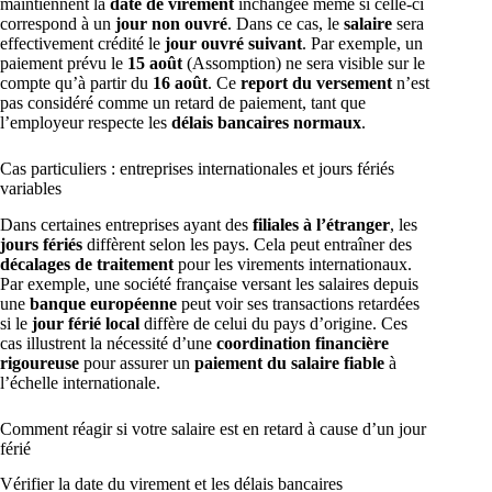
maintiennent la
date de virement
inchangée même si celle-ci
correspond à un
jour non ouvré
. Dans ce cas, le
salaire
sera
effectivement crédité le
jour ouvré suivant
. Par exemple, un
paiement prévu le
15 août
(Assomption) ne sera visible sur le
compte qu’à partir du
16 août
. Ce
report du versement
n’est
pas considéré comme un retard de paiement, tant que
l’employeur respecte les
délais bancaires normaux
.
Cas particuliers : entreprises internationales et jours fériés
variables
Dans certaines entreprises ayant des
filiales à l’étranger
, les
jours fériés
diffèrent selon les pays. Cela peut entraîner des
décalages de traitement
pour les virements internationaux.
Par exemple, une société française versant les salaires depuis
une
banque européenne
peut voir ses transactions retardées
si le
jour férié local
diffère de celui du pays d’origine. Ces
cas illustrent la nécessité d’une
coordination financière
rigoureuse
pour assurer un
paiement du salaire fiable
à
l’échelle internationale.
Comment réagir si votre salaire est en retard à cause d’un jour
férié
Vérifier la date du virement et les délais bancaires