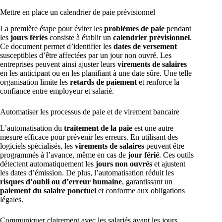
Mettre en place un calendrier de paie prévisionnel
La première étape pour éviter les
problèmes de paie
pendant
les
jours fériés
consiste à établir un
calendrier prévisionnel
.
Ce document permet d’identifier les
dates de versement
susceptibles d’être affectées par un jour non ouvré. Les
entreprises peuvent ainsi ajuster leurs
virements de salaires
en les anticipant ou en les planifiant à une date sûre. Une telle
organisation limite les
retards de paiement
et renforce la
confiance entre employeur et salarié.
Automatiser les processus de paie et de virement bancaire
L’automatisation du
traitement de la paie
est une autre
mesure efficace pour prévenir les erreurs. En utilisant des
logiciels spécialisés, les
virements de salaires
peuvent être
programmés à l’avance, même en cas de
jour férié
. Ces outils
détectent automatiquement les
jours non ouvrés
et ajustent
les dates d’émission. De plus, l’automatisation réduit les
risques d’oubli ou d’erreur humaine
, garantissant un
paiement du salaire ponctuel
et conforme aux obligations
légales.
Communiquer clairement avec les salariés avant les jours