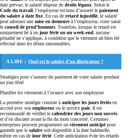
date prévue, le salarié dispose de
droits légaux
. Selon le
Code du travail
, l’employeur est tenu d’assurer le
paiement
du salaire à date fixe
. En cas de
retard injustifié
, le salarié
peut adresser une
mise en demeure
à l’employeur, voire saisir
le
conseil de prud’hommes
. Toutefois, lorsque le retard est
uniquement lié à un
jour férié ou un week-end
, aucune
pénalité ne s’applique, à condition que le virement ait bien été
effectué dans les délais raisonnables.
A LIRE :
Quel est le salaire d’un illustrateur ?
Stratégies pour s’assurer du paiement de votre salaire pendant
un jour férié
Planifier les virements à l’avance avec son employeur
La première stratégie consiste à
anticiper les jours fériés
en
accord avec son
employeur
ou le service
paie
. Il est
recommandé de vérifier le
calendrier des jours non ouvrés
et d’en discuter avant la fin du mois concerné. Certaines
entreprises peuvent programmer un
virement anticipé
pour
garantir que le
salaire
soit disponible à la date habituelle,
même en cas de
jour férié
. Cette anticipation évite les retards