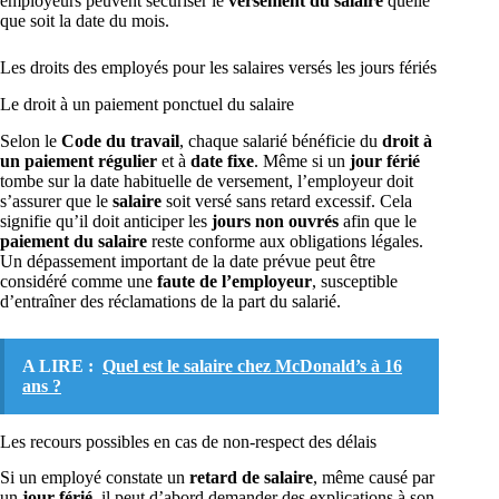
employeurs peuvent sécuriser le
versement du salaire
quelle
que soit la date du mois.
Les droits des employés pour les salaires versés les jours fériés
Le droit à un paiement ponctuel du salaire
Selon le
Code du travail
, chaque salarié bénéficie du
droit à
un paiement régulier
et à
date fixe
. Même si un
jour férié
tombe sur la date habituelle de versement, l’employeur doit
s’assurer que le
salaire
soit versé sans retard excessif. Cela
signifie qu’il doit anticiper les
jours non ouvrés
afin que le
paiement du salaire
reste conforme aux obligations légales.
Un dépassement important de la date prévue peut être
considéré comme une
faute de l’employeur
, susceptible
d’entraîner des réclamations de la part du salarié.
A LIRE :
Quel est le salaire chez McDonald’s à 16
ans ?
Les recours possibles en cas de non-respect des délais
Si un employé constate un
retard de salaire
, même causé par
un
jour férié
, il peut d’abord demander des explications à son