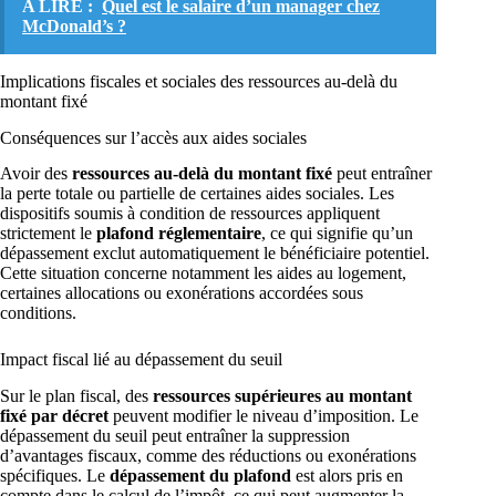
A LIRE :
Quel est le salaire d’un manager chez
McDonald’s ?
Implications fiscales et sociales des ressources au-delà du
montant fixé
Conséquences sur l’accès aux aides sociales
Avoir des
ressources au-delà du montant fixé
peut entraîner
la perte totale ou partielle de certaines aides sociales. Les
dispositifs soumis à condition de ressources appliquent
strictement le
plafond réglementaire
, ce qui signifie qu’un
dépassement exclut automatiquement le bénéficiaire potentiel.
Cette situation concerne notamment les aides au logement,
certaines allocations ou exonérations accordées sous
conditions.
Impact fiscal lié au dépassement du seuil
Sur le plan fiscal, des
ressources supérieures au montant
fixé par décret
peuvent modifier le niveau d’imposition. Le
dépassement du seuil peut entraîner la suppression
d’avantages fiscaux, comme des réductions ou exonérations
spécifiques. Le
dépassement du plafond
est alors pris en
compte dans le calcul de l’impôt, ce qui peut augmenter la