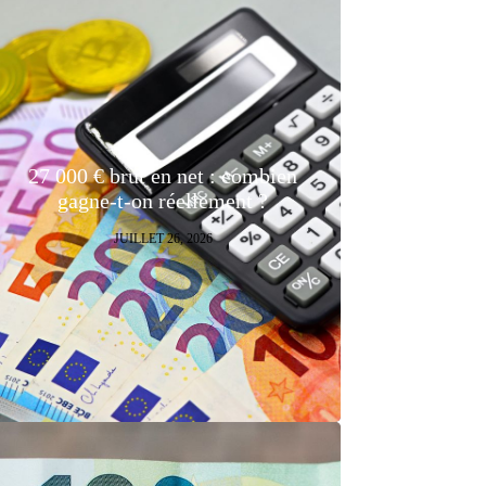
27 000 € brut en net : combien
gagne-t-on réellement ?
JUILLET 26, 2026