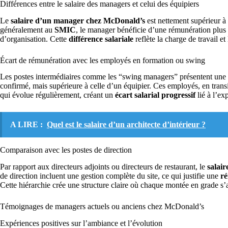
Différences entre le salaire des managers et celui des équipiers
Le
salaire d’un manager chez McDonald’s
est nettement supérieur à
généralement au
SMIC
, le manager bénéficie d’une rémunération plus 
d’organisation. Cette
différence salariale
reflète la charge de travail e
Écart de rémunération avec les employés en formation ou swing
Les postes intermédiaires comme les “swing managers” présentent une 
confirmé, mais supérieure à celle d’un équipier. Ces employés, en transi
qui évolue régulièrement, créant un
écart salarial progressif
lié à l’ex
A LIRE :
Quel est le salaire d’un architecte d’intérieur ?
Comparaison avec les postes de direction
Par rapport aux directeurs adjoints ou directeurs de restaurant, le
salai
de direction incluent une gestion complète du site, ce qui justifie une
ré
Cette hiérarchie crée une structure claire où chaque montée en grade s
Témoignages de managers actuels ou anciens chez McDonald’s
Expériences positives sur l’ambiance et l’évolution