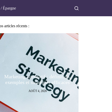
 / Épargne
s articles récents :
Marketing alternatif : définition,
exemples et stratégies efficaces
AOÛT 4, 2026