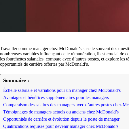
Travailler comme manager chez McDonald’s suscite souvent des questi
nombreuses variables influençant cette rémunération, il est crucial de c
les fourchettes salariales, compare avec d’autres postes, et explore les
opportunités de carrière offertes par McDonald’s.
Sommaire :
Échelle salariale et variations pour un manager chez McDonald’s
Avantages et bénéfices supplémentaires pour les managers
Comparaison des salaires des managers avec d’autres postes chez M
Témoignages de managers actuels ou anciens chez McDonald’s
Opportunités de carrière et évolution depuis le poste de manager
Qualifications requises pour devenir manager chez McDonald’s