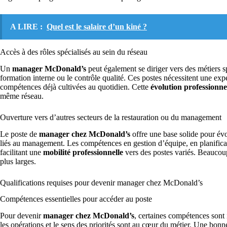
A LIRE :
Quel est le salaire d’un kiné ?
Accès à des rôles spécialisés au sein du réseau
Un
manager McDonald’s
peut également se diriger vers des métiers 
formation interne ou le contrôle qualité. Ces postes nécessitent une ex
compétences déjà cultivées au quotidien. Cette
évolution professionne
même réseau.
Ouverture vers d’autres secteurs de la restauration ou du management
Le poste de
manager chez McDonald’s
offre une base solide pour évo
liés au management. Les compétences en gestion d’équipe, en planificat
facilitant une
mobilité professionnelle
vers des postes variés. Beaucoup
plus larges.
Qualifications requises pour devenir manager chez McDonald’s
Compétences essentielles pour accéder au poste
Pour devenir
manager chez McDonald’s
, certaines compétences sont 
les opérations et le sens des priorités sont au cœur du métier. Une bo