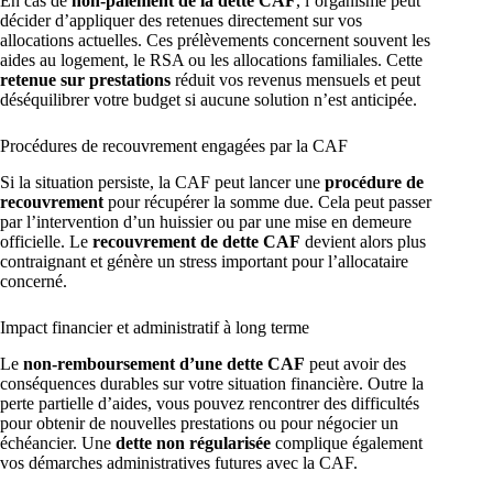
En cas de
non-paiement de la dette CAF
, l’organisme peut
décider d’appliquer des retenues directement sur vos
allocations actuelles. Ces prélèvements concernent souvent les
aides au logement, le RSA ou les allocations familiales. Cette
retenue sur prestations
réduit vos revenus mensuels et peut
déséquilibrer votre budget si aucune solution n’est anticipée.
Procédures de recouvrement engagées par la CAF
Si la situation persiste, la CAF peut lancer une
procédure de
recouvrement
pour récupérer la somme due. Cela peut passer
par l’intervention d’un huissier ou par une mise en demeure
officielle. Le
recouvrement de dette CAF
devient alors plus
contraignant et génère un stress important pour l’allocataire
concerné.
Impact financier et administratif à long terme
Le
non-remboursement d’une dette CAF
peut avoir des
conséquences durables sur votre situation financière. Outre la
perte partielle d’aides, vous pouvez rencontrer des difficultés
pour obtenir de nouvelles prestations ou pour négocier un
échéancier. Une
dette non régularisée
complique également
vos démarches administratives futures avec la CAF.