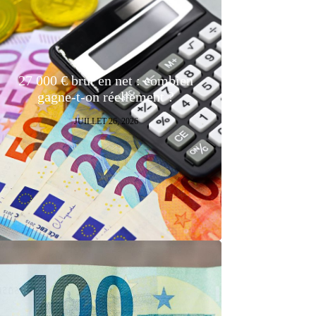
27 000 € brut en net : combien
gagne-t-on réellement ?
JUILLET 26, 2026