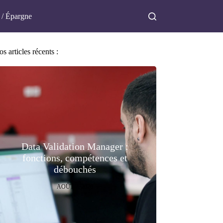
 / Épargne
s articles récents :
Data Validation Manager :
fonctions, compétences et
débouchés
AOÛT 7, 2026