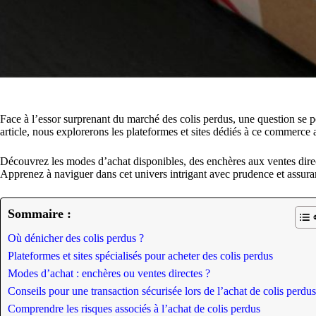
Face à l’essor surprenant du marché des colis perdus, une question se 
article, nous explorerons les plateformes et sites dédiés à ce commerce 
Découvrez les modes d’achat disponibles, des enchères aux ventes direct
Apprenez à naviguer dans cet univers intrigant avec prudence et assura
Sommaire :
Où dénicher des colis perdus ?
Plateformes et sites spécialisés pour acheter des colis perdus
Modes d’achat : enchères ou ventes directes ?
Conseils pour une transaction sécurisée lors de l’achat de colis perdus
Comprendre les risques associés à l’achat de colis perdus