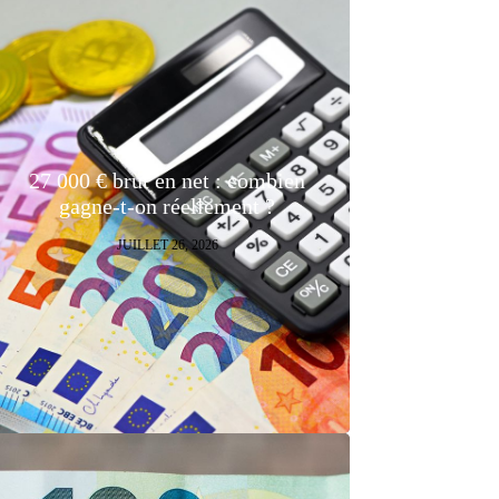
27 000 € brut en net : combien
gagne-t-on réellement ?
JUILLET 26, 2026