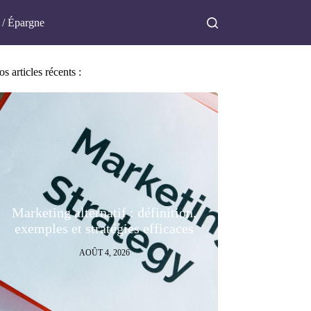
 / Épargne
s articles récents :
Marketing alternatif : définition,
exemples et stratégies efficaces
AOÛT 4, 2026